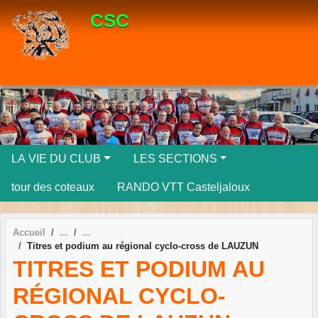
Panneau de gestion des cookies
CSC
LA VIE DU CLUB
LES SECTIONS
tour des coteaux
RANDO VTT Casteljaloux
Accueil
Titres et podium au régional cyclo-cross de LAUZUN
TITRES ET PODIUM AU
RÉGIONAL CYCLO-