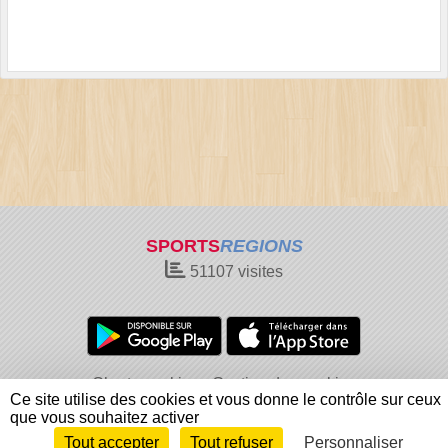
SPORTS
REGIONS
51107
visites
Charte cookies
Gestion des cookies
Ce site utilise des cookies et vous donne le contrôle sur ceux
Informations légales
Signaler un contenu inapproprié
que vous souhaitez activer
Tout accepter
Tout refuser
Personnaliser
Envie de participer ?
Connexion