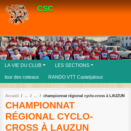
Panneau de gestion des cookies
CSC
LA VIE DU CLUB
LES SECTIONS
tour des coteaux
RANDO VTT Casteljaloux
Accueil
championnat régional cyclo-cross à LAUZUN
CHAMPIONNAT
RÉGIONAL CYCLO-
CROSS À LAUZUN