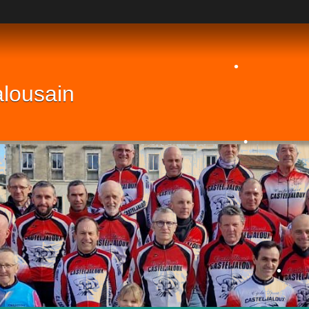
•
alousain
•
•
•