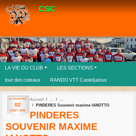
Panneau de gestion des cookies
CSC
LA VIE DU CLUB
LES SECTIONS
tour des coteaux
RANDO VTT Casteljaloux
Le
dimanche
Accueil
02
PINDERES Souvenir maxime IANOTTO
AOÛT
2020
PINDERES
SOUVENIR MAXIME