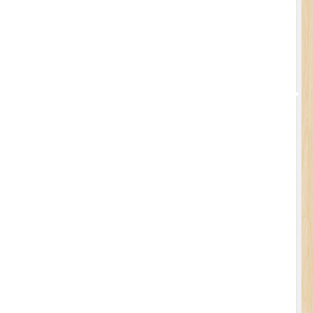
•
•
•
•
•