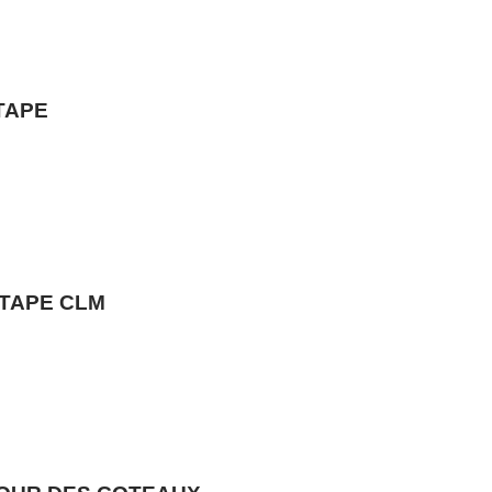
•
•
•
•
TAPE
•
•
ÉTAPE CLM
•
•
•