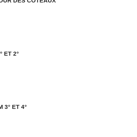
TOUR DES COTEAUX
 ET 2°
3° ET 4°