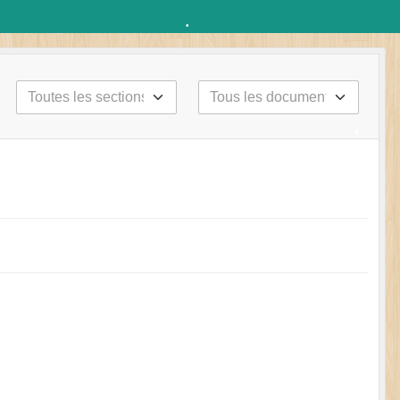
•
•
•
•
•
•